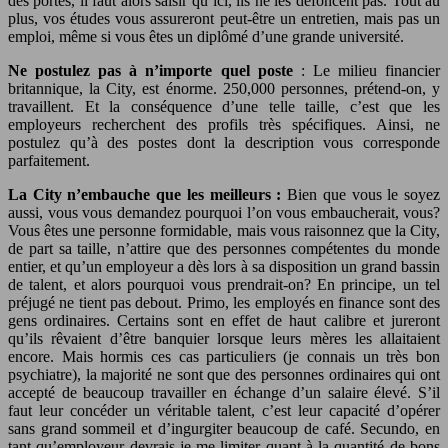
des portes, il faut alors saisir qu’ici, ils ne les défoncent pas. Tout au
plus, vos études vous assureront peut-être un entretien, mais pas un
emploi, même si vous êtes un diplômé d’une grande université.
Ne postulez pas à n’importe quel poste
: Le milieu financier
britannique, la City, est énorme. 250,000 personnes, prétend-on, y
travaillent. Et la conséquence d’une telle taille, c’est que les
employeurs recherchent des profils très spécifiques. Ainsi, ne
postulez qu’à des postes dont la description vous corresponde
parfaitement.
La City n’embauche que les meilleurs :
Bien que vous le soyez
aussi, vous vous demandez pourquoi l’on vous embaucherait, vous?
Vous êtes une personne formidable, mais vous raisonnez que la City,
de part sa taille, n’attire que des personnes compétentes du monde
entier, et qu’un employeur a dès lors à sa disposition un grand bassin
de talent, et alors pourquoi vous prendrait-on? En principe, un tel
préjugé ne tient pas debout. Primo, les employés en finance sont des
gens ordinaires. Certains sont en effet de haut calibre et jureront
qu’ils rêvaient d’être banquier lorsque leurs mères les allaitaient
encore. Mais hormis ces cas particuliers (je connais un très bon
psychiatre), la majorité ne sont que des personnes ordinaires qui ont
accepté de beaucoup travailler en échange d’un salaire élevé. S’il
faut leur concéder un véritable talent, c’est leur capacité d’opérer
sans grand sommeil et d’ingurgiter beaucoup de café. Secundo, en
tant qu’employeur devrais-je me limiter quant à la quantité de bons