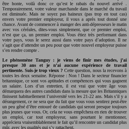
être honte, voilà donc ce qu’est le rabais du nouvel arrivé .
Temporairement, votre valeur marchande dans le marché du travail
est diminuée. Mais ne soyez pas haineux (pas trop en tout cas)
envers votre premier employeur, il vous a après tout donné une
chance. Avant de commencer à manger des anti-dépresseurs le matin
avec vos céréales, dites-vous simplement, que ce premier emploi,
n’est que ça, un premier emploi. Vous étiez très performant dans
votre pays, vous le serez aussi dans votre pays d’adoption. Il ne
s’agit que d’attendre un peu pour que votre nouvel employeur puisse
s’en rendre compte .
Le phénomène Tanguy : je viens de finir mes études, j’ai
presque 30 ans et je n’ai aucune expérience de travail
pertinente. Suis-je trop vieux ?
Cette question, nous la recevons à
toutes les deux semaine. Réponse : Non ! Dans le secteur financier
britannique, ce sont vos aptitudes et compétences qui vous gagnent
un salaire. Lors d’un entretien, il est vrai que votre âge vous
démarquera des autres candidats dans la mesure que les Britanniques
finissent habituellement l’université vers les 21-22 ans. Mais s’il y a
dérangement, ce ne sera que du fait que vous vous sentirez peut-être
un peu gêné d’être entouré de candidats qui seront presque toujours
plus jeunes que vous. Or, cela ne vous empêchera en rien de trouver
un emploi, car tout employeur, sans pourtant le mentionner,
appréciera vraisemblablement le fait qu’il rencontre un candidat plus
mûr, avec les qualités qui s’y rattachent.