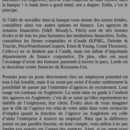
la banque ! A bank hires a good mind, not a degree. Enfin, c’est le
principe.
Si l’idée de travailler dans la banque vous donne des sueurs froides,
considérez alors vos autres options en finance. Les agences de
notation financières (S&P, Moody’s, Fitch) sont de très bonnes
écoles et de loin les plus humaines des institutions financières. Enfin,
considérez les firmes comptables et d’audit (KPMG, Deloitte &
Touche, PriceWaterhouseCoopers, Ernst & Young, Grant Thornton).
Celles-ci ne se limitent pas à l’audit, mais ont même d’importants
départements de finance corporative. De plus, elles ont aussi
l’avantage d’avoir des bureaux parsemés à travers le pays. Leeds est
le deuxième centre financier du Royaume-Uni.
Postuler pour un poste directement chez un employeur potentiel est
tout à fait louable, mais il ne serait pas avisé d’écarter entièrement la
possibilité de passer par l’entremise d’agences de recrutement. Leur
usage est commun en Angleterre. La seule mise en garde à l’endroit
des agences en Angleterre, c’est de se saisir qu’elles représentent les
intérêts de l’employeur, leur client. Évitez alors de vous imaginer
que le rôle de l’agence est celui de votre aider dans votre recherche
d’emploi quand la fonction de l’agence en Angleterre est celle
d’aider l’entreprise à trouver un employé. Bien que la différence
puisse ne pas paraître énorme, en tenir compte, vous aidera à ne pas
fonder vos espoirs sur l’appui des agences. Ainsi, si un agent vous