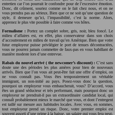
entretien car l’on pourrait le confondre pour de l’excessive émotion.
Donc, dit crûment, souriez comme on le fait chez nous, et on ne
vous prendra pas au sérieux. Bien que ce ne soit qu’une question de
style, il demeure qu’ici, l’impassibilité, c’est la norme. Alors,
apprenez le plus vite possible à faire comme vos hôtes.
Formalisme :
Portez un complet sobre, gris, noir, bleu foncé. Le
milieu d’affaires est, en effet, plus conservateur dans son choix
d’accoutrement en milieu de travail qu’en Amérique. Bien que votre
futur employeur puisse privilégier le port de tenues décontractées,
vous ne pourrez jamais commettre de faux-pas en vous habillant de
manière modeste lors d’une entrevue.
Rabais du nouvel arrivé ( the newcomer’s discount) :
C’est sans
doute une des périodes les plus amères pour bien de nouveaux
arrivés. Bien que l’on vous ait peut-être fait une offre d’emploi, on
ne vous connaît pas. Vous êtes temporairement un véritable
immigrant, un non-initié au pays. Posez-vous donc la question,
pourquoi un employeur vous embaucherait, vous? D’accord, vous
êtes un grand séducteur et très performant, mais pourquoi donc un
employeur ne prendrait-il pas un extraordinaire candidat local, qui
connaît probablement mieux le marché que vous, et dont l’entregent
est taillé sur mesure aux habitudes locales. Avec vous, en sommes,
tout employeur prend un risque. Donc, votre premier emploi est
souvent assorti d’une prime à la baisse, un salaire qui vous fera peut-