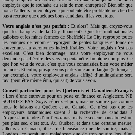
employés que je souhaite au sein de mon entreprise? Bien sûr que
non, d’ailleurs un employeur qui souhaite être profitable ne cherche
pas à recruter que quelques bons candidats, il les veut tous.
Votre anglais n’est pas parfait :
Et alors? Mais qui croyez-vous
que les banques de la City financent? Que les multinationales
galloises et les mines fermées de Sheffield? La City regroupe toutes
les banques de renom et regorgent de petites banques et fonds de
couvertures au acronymes indéchiffrables. Votre anglais n’est pas
excellent. C’est bien dommage, mais votre employeur ne vous
demande pas d’écrire des vers en pentamètre iambique non plus. Ce
que l’on veut de vous, c’est que vous connaissiez bien votre métier
financier. Et enfin, puisque vous parlez une autre langue (le français,
par exemple), votre employeur anglais affligé d’unilinguisme sera
ravi (peut-être même ému, qui sait) de vous avoir.
Conseil particulier pour les Québécois et Canadiens-Français
:
Lors d’une entrevue pour un poste en finance en Angleterre, NE
SOURIEZ PAS. Soyez sérieux et poli, mais ne souriez pas comme
nous le faisons au Québec et au Canada. Ce n’est pas que les
employeurs britanniques soient à la recherche de candidats à
l’expression tendre d’un fier-à-bras, mais le secteur bancaire est un
peu plus sec, c’est tout. Au Québec, et dans une certaine mesure,
ailleurs au Canada, il est de bienséance que de sourire, mais à
Londres, ce serait une maladresse que de trop sourire lors d’un