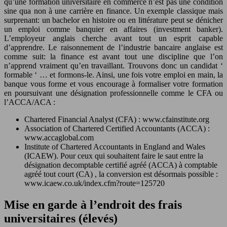
qu’une formation universitaire en commerce n’est pas une condition
sine qua non à une carrière en finance. Un exemple classique mais
surprenant: un bachelor en histoire ou en littérature peut se dénicher
un emploi comme banquier en affaires (investment banker).
L’employeur anglais cherche avant tout un esprit capable
d’apprendre. Le raisonnement de l’industrie bancaire anglaise est
comme suit: la finance est avant tout une discipline que l’on
n’apprend vraiment qu’en travaillant. Trouvons donc un candidat ‘
formable ‘ … et formons-le. Ainsi, une fois votre emploi en main, la
banque vous forme et vous encourage à formaliser votre formation
en poursuivant une désignation professionnelle comme le CFA ou
l’ACCA/ACA :
Chartered Financial Analyst (CFA) : www.cfainstitute.org
Association of Chartered Certified Accountants (ACCA) :
www.accaglobal.com
Institute of Chartered Accountants in England and Wales
(ICAEW). Pour ceux qui souhaitent faire le saut entre la
désignation decomptable certifié agréé (ACCA) à comptable
agréé tout court (CA) , la conversion est désormais possible :
www.icaew.co.uk/index.cfm?route=125720
Mise en garde à l’endroit des frais
universitaires (élevés)